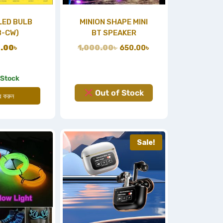
LED BULB
MINION SHAPE MINI
B-CW)
BT SPEAKER
.00
৳
1,000.00
৳
650.00
৳
 Stock
Out of Stock
ার করুন
Sale!