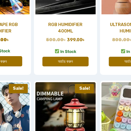
APE RGB
RGB HUMIDIFIER
ULTRASO
IFIER
400ML
HUMI
.00
৳
500.00
৳
399.00
৳
800.00
Stock
In Stock
In
অর্ডার করুন
অর্ড
 করুন
Sale!
Sale!