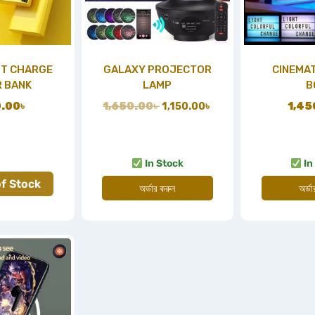
ST CHARGE
GALAXY PROJECTOR
CINEMAT
 BANK
LAMP
B
0.00
৳
1,650.00
৳
1,150.00
৳
1,45
In Stock
In
f Stock
অর্ডার করুন
অর্ড