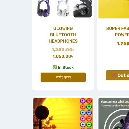
GLOWING
SUPER FA
BLUETOOTH
POWER
HEADPHONES
1,75
1,250.00
৳
1,050.00
৳
In Stock
Out o
অর্ডার করুন