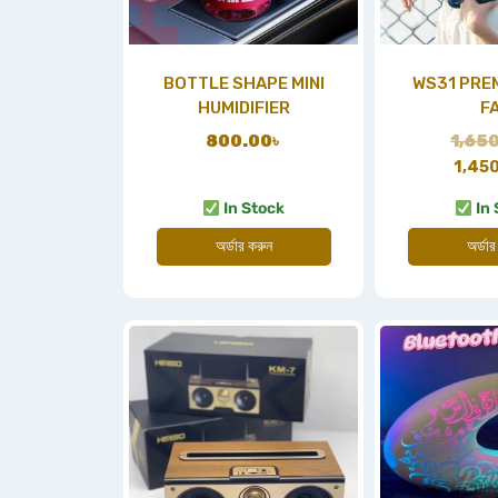
BOTTLE SHAPE MINI
WS31 PRE
HUMIDIFIER
F
800.00
৳
1,65
1,45
In Stock
In 
অর্ডার করুন
অর্ডার