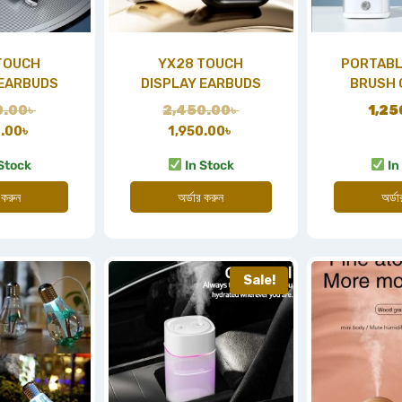
TOUCH
YX28 TOUCH
PORTABL
 EARBUDS
DISPLAY EARBUDS
BRUSH 
0.00
৳
2,450.00
৳
1,25
0.00
৳
1,950.00
৳
Stock
In Stock
In
 করুন
অর্ডার করুন
অর্ড
Sale!