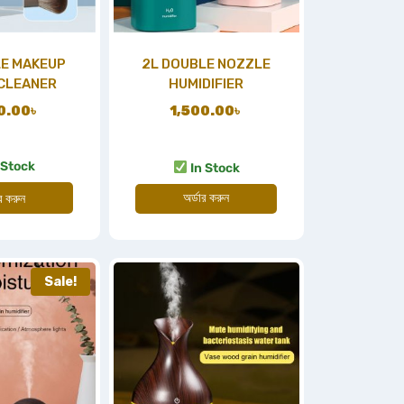
E MAKEUP
2L DOUBLE NOZZLE
CLEANER
HUMIDIFIER
0.00
৳
1,500.00
৳
 Stock
In Stock
অর্ডার করুন
ার করুন
Sale!