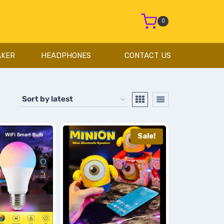
0
AKER
HEADPHONES
CONTACT US
Sale!