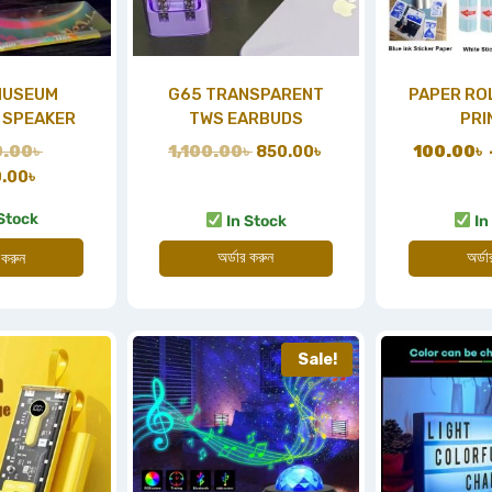
MUSEUM
G65 TRANSPARENT
PAPER ROL
 SPEAKER
TWS EARBUDS
PRI
0.00
৳
1,100.00
৳
850.00
৳
100.00
৳
0.00
৳
Stock
In Stock
In
অর্ডার করুন
অর্ড
 করুন
Sale!