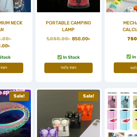
MIUM NECK
PORTABLE CAMPING
MECH
AN
LAMP
CALC
0.00
৳
1,050.00
৳
850.00
৳
750
0.00
৳
In
Stock
In Stock
 করুন
অর্ডার করুন
অর্ড
Sale!
Sale!