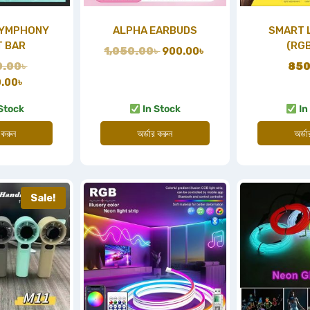
SYMPHONY
ALPHA EARBUDS
SMART 
T BAR
(RG
1,050.00
৳
900.00
৳
0.00
৳
850
0.00
৳
Stock
In Stock
In
 করুন
অর্ডার করুন
অর্ড
Sale!