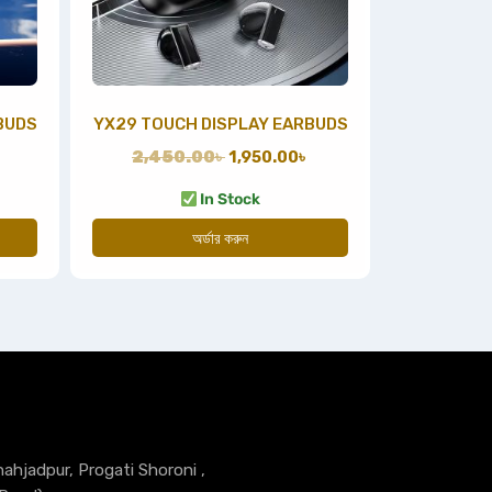
BUDS
YX29 TOUCH DISPLAY EARBUDS
2,450.00
৳
1,950.00
৳
In Stock
অর্ডার করুন
hahjadpur, Progati Shoroni ,