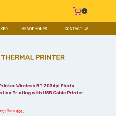
0
AKER
HEADPHONES
CONTACT US
I THERMAL PRINTER
৳
Printer Wireless BT 203dpi Photo
tion Printing with USB Cable Printer
এখানে ক্লিক করে
: