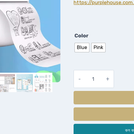
https://purplehouse.com.
Color
Blue
Pink
কল ক