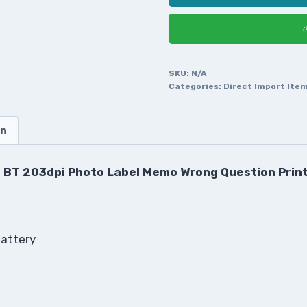
হ
SKU:
N/A
Categories:
Direct Import Ite
on
ss BT 203dpi Photo Label Memo Wrong Question Prin
battery
g