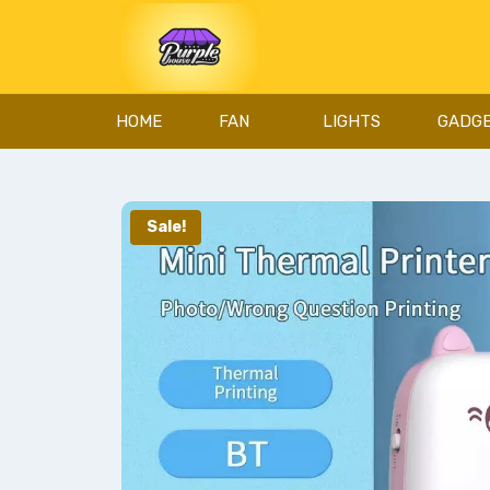
HOME
FAN
LIGHTS
GADG
Sale!