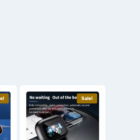
e!
Sale!