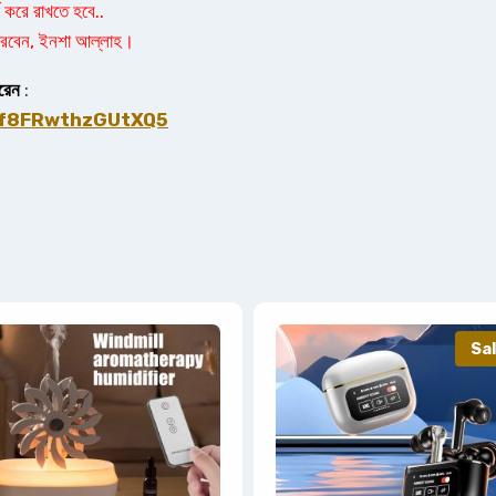
 করে রাখতে হবে..
 পারবেন, ইনশা আল্লাহ।
ারেন
:
Cf8FRwthzGUtXQ5
Sal