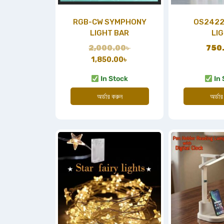
RGB-CW SYMPHONY
OS2422
LIGHT BAR
LI
2,000.00
৳
750
1,850.00
৳
In Stock
In 
অর্ডার করুন
অর্ডার