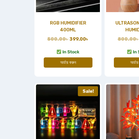
RGB HUMIDIFIER
ULTRASON
400ML
HUMID
500.00
৳
399.00
৳
800.00
৳
In Stock
In 
অর্ডার করুন
অর্ডার
Sale!