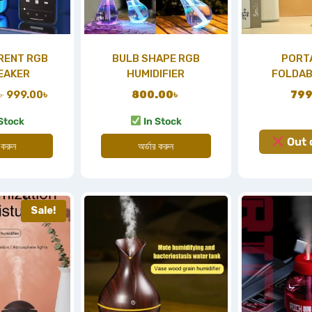
RENT RGB
BULB SHAPE RGB
PORT
EAKER
HUMIDIFIER
FOLDABL
৳
999.00
৳
800.00
৳
799
Stock
In Stock
Out 
 করুন
অর্ডার করুন
Sale!