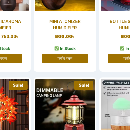
IC AROMA
MINI ATOMIZER
BOTTLE S
IFIER
HUMIDIFIER
HUMI
750.00
৳
800.00
৳
800
Stock
In Stock
In
 করুন
অর্ডার করুন
অর্ড
Sale!
Sale!