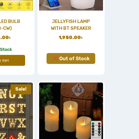
LED BULB
JELLYFISH LAMP
B-CW)
WITH BT SPEAKER
.00
৳
1,950.00
৳
 Stock
Out of Stock
ার করুন
Sale!