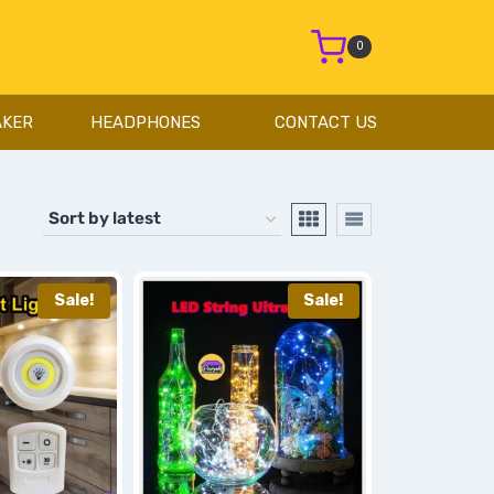
0
AKER
HEADPHONES
CONTACT US
Sale!
Sale!