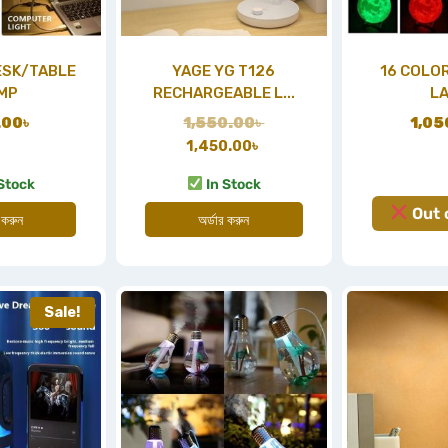
ESK/TABLE
YAGE YG T126
16 COLO
MP
RECHARGEABLE L...
L
.00
৳
1,550.00
৳
1,05
1,450.00
৳
Stock
In Stock
Out 
 করুন
অর্ডার করুন
Sale!