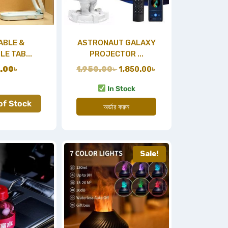
ABLE &
ASTRONAUT GALAXY
E TAB...
PROJECTOR ...
.00
৳
1,950.00
৳
1,850.00
৳
In Stock
of Stock
অর্ডার করুন
Sale!