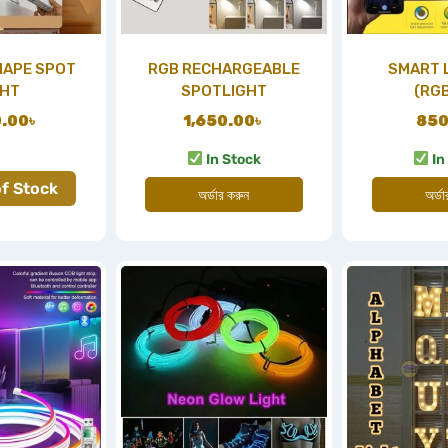
HAPE SPOT
RGB RECHARGEABLE
SMART 
GHT
SPOTLIGHT
(RG
0.00
৳
1,650.00
৳
850
In Stock
In
f Stock
অর্ডার করুন
অর্ড