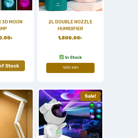
R 3D MOON
2L DOUBLE NOZZLE
AMP
HUMIDIFIER
0.00
৳
1,500.00
৳
In Stock
of Stock
অর্ডার করুন
Sale!