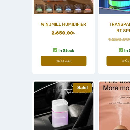
WINDMILL HUMIDIFIER
TRANSPA
BT SP
2,650.00
৳
1,250.00
In Stock
In 
অর্ডার করুন
অর্ডার
Sale!