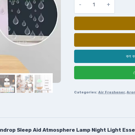
কল ক
হ
Categories:
Air Freshener
,
Aro
ndrop Sleep Aid Atmosphere Lamp Night Light Essen