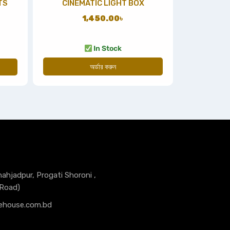
TS
CINEMATIC LIGHT BOX
1,450.00
৳
In Stock
অর্ডার করুন
hahjadpur, Progati Shoroni ,
 Road)
ehouse.com.bd