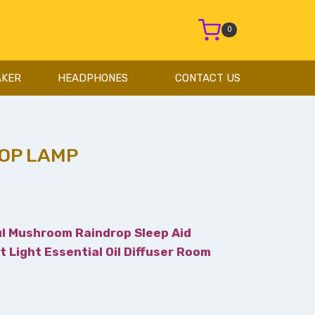
0
AKER
HEADPHONES
CONTACT US
OP LAMP
৳
ul Mushroom Raindrop Sleep Aid
Light Essential Oil Diffuser Room