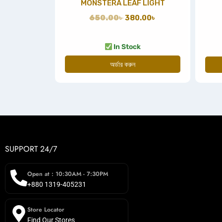
MONSTERA LEAF LIGHT
650.00
৳
380.00
৳
In Stock
অর্ডার করুন
SUPPORT 24/7
Open at : 10:30AM - 7:30PM
+880 1319-405231
Store Locator
Find Our Stores