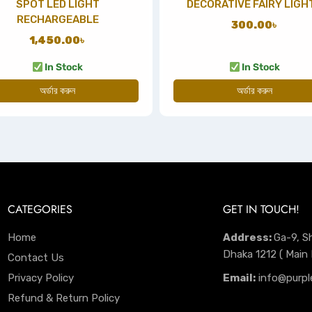
SPOT LED LIGHT
DECORATIVE FAIRY LIGH
RECHARGEABLE
300.00
৳
1,450.00
৳
In Stock
In Stock
অর্ডার করুন
অর্ডার করুন
CATEGORIES
GET IN TOUCH!
Home
Address:
Ga-9, S
Dhaka 1212 ( Main
Contact Us
Privacy Policy
Email:
info@purpl
Refund & Return Policy