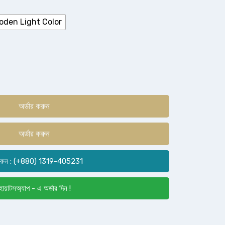
oden Light Color
অর্ডার করুন
অর্ডার করুন
রুন : (+880) 1319-405231
োয়াটসঅ্যাপ - এ অর্ডার দিন !