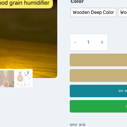
Color
Wooden Deep Color
Wo
কল ক
হ
SKU:
N/A