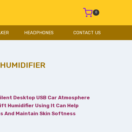
0
AKER
HEADPHONES
CONTACT US
 HUMIDIFIER
 Silent Desktop USB Car Atmosphere
ft Humidifier Using It Can Help
 And Maintain Skin Softness