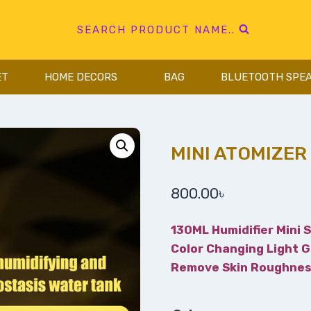
SEARCH PRODUCT NAME..
ET
HOME DECORS
BAG
BLUETOOTH SPE
MINI ATOMIZER
800.00
৳
130ML Humidifier Mini
Color Changing Light Gi
Remove Skin Roughness