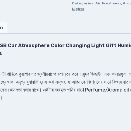
Categories:
Air Freshener
,
Aro
Lights
on
USB Car Atmosphere Color Changing Light Gift Humid
s
র । এটা পানিকে কুয়াশার মত জ্বলীয়বাষ্পে রুপান্তর করে। সুন্দর ডিজাইন এবং কালারফু
র মধ্যে থাকা অদৃশ্য ধুলাবালি হ্রাস করা সম্ভব, যা আপনাকে নিঃশ্বাসের সাথে বিশুদ্ধ 
 করে ত্বকের কোমলতা বজায় রাখে। এইটায় ব্যবহৃত পানির সাথে Perfume/Aroma 
ক।