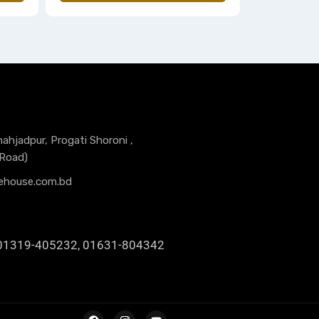
hahjadpur, Progati Shoroni ,
 Road)
ehouse.com.bd
01319-405232, 01631-804342