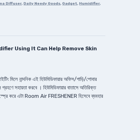
ma Diffuser
,
Daily Needy Goods
,
Gadget
,
Humidifier
,
ifier Using It Can Help Remove Skin
ল লাইটিং মিলে নান্দনিক এই হিউমিডিফায়ার অফিস/গাড়ি/শোবার
বাতাস গ্রহণে সহায়তা করবে । হিউমিডিফায়ার বাতাসে অতিরিক্ত
oil স্প্রে করে এটা Room Air FRESHENER হিসেবে ব্যবহার