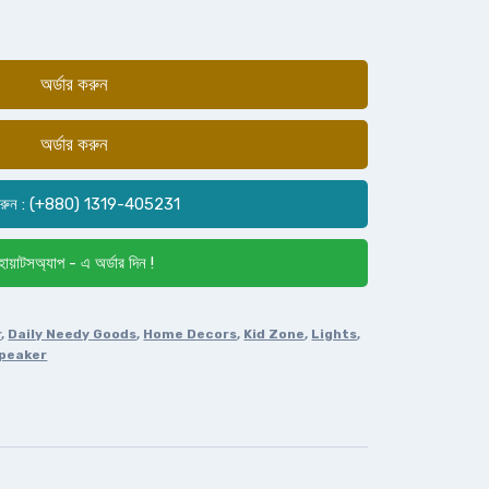
অর্ডার করুন
অর্ডার করুন
রুন : (+880) 1319-405231
োয়াটসঅ্যাপ - এ অর্ডার দিন !
r
,
Daily Needy Goods
,
Home Decors
,
Kid Zone
,
Lights
,
Speaker