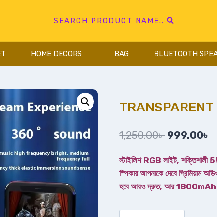
SEARCH PRODUCT NAME..
ET
HOME DECORS
BAG
BLUETOOTH SPE
TRANSPARENT 
1,250.00
৳
999.00
৳
স্টাইলিশ RGB লাইট, শক্তিশালী 5W 
স্পিকার আপনাকে দেবে প্রিমিয়াম অডি
হবে আরও দ্রুত, আর 1800mAh ব্য