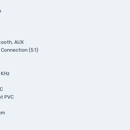
h
th, AUX
nection (5.1)
 KHz
C
 PVC
cm