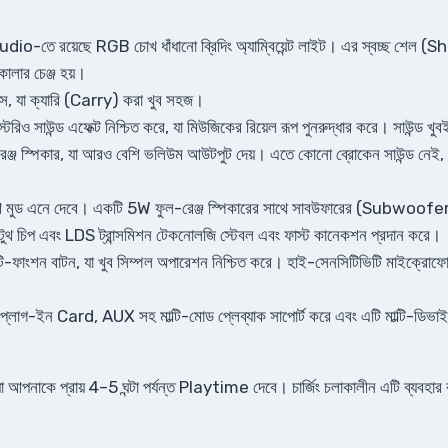
Audio-তে রয়েছে RGB চোখ ধাঁধানো ব্রিদিং অ্যাম্বিয়েন্ট লাইট। এর স্বচ্ছ শেল (S
ালার চেঞ্জ হয়।
ইস, যা ক্যারি (Carry) করা খুব সহজ।
িও সাউন্ড এফেক্ট নিশ্চিত করে, যা মিউজিকের রিয়েল রূপ পুনরুদ্ধার করে। সাউন্ড খুবই 
রেঞ্জ স্পিকার, যা আরও বেশি ভলিউম আউটপুট দেয়। এতে কোনো ব্রোকেন সাউন্ড নে
 মুড এনে দেবে। একটি 5W ফুল-রেঞ্জ স্পিকারের সাথে সাবউফারের (Subwoofer) কম
লুটুথ চিপ এবং LDS ট্রান্সমিশন টেকনোলজি স্টেবল এবং ফাস্ট কানেকশন প্রদান করে।
ট মাল্টি-ফাংশন বাটন, যা খুব সিম্পল অপারেশন নিশ্চিত করে। হাই-সেনসিটিভিটি মাইক্রোফো
াগ-ইন Card, AUX সহ মাল্টি-মোড প্লেব্যাক সাপোর্ট করে এবং এটি মাল্টি-ডিভাই
কে প্রায় 4–5 ঘন্টা পর্যন্ত Playtime দেবে। চার্জিং চলাকালীন এটি ব্যবহার ক