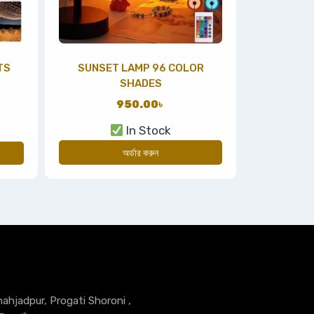
TS
SUNSET LAMP 96 COLOR
SHADES
950.00
৳
In Stock
অর্ডার করুন
hahjadpur, Progati Shoroni ,