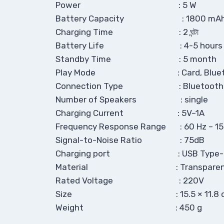
Power : 5 W
Battery Capacity : 1800 mA
Charging Time : 2 ঘন্টা
Battery Life : 4-5 hours
Standby Time : 5 month
Play Mode : Card, Bluetoo
Connection Type : Bluetooth Con
Number of Speakers : single
Charging Current : 5V–1A
Frequency Response Range : 60 Hz – 15
Signal-to-Noise Ratio : 75dB
Charging port : USB Type-
Material : Transparent
Rated Voltage : 220V
Size : 15.5 × 11.8 
Weight : 450 g