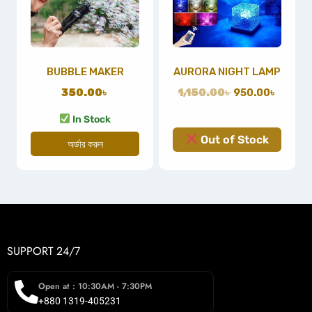
BUBBLE MAKER
AURORA NIGHT LAMP
350.00
৳
1,150.00
৳
950.00
৳
In Stock
Out of Stock
অর্ডার করুন
SUPPORT 24/7
Open at : 10:30AM - 7:30PM
+880 1319-405231