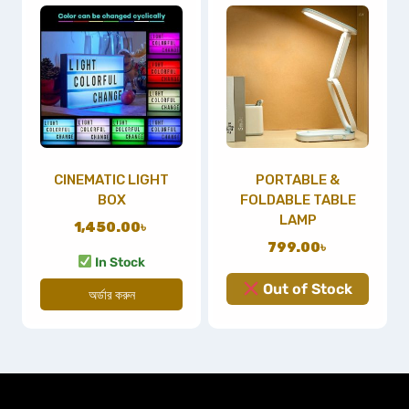
CINEMATIC LIGHT
PORTABLE &
BOX
FOLDABLE TABLE
LAMP
1,450.00
৳
799.00
৳
In Stock
Out of Stock
অর্ডার করুন