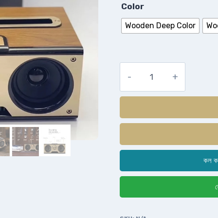
Color
Wooden Deep Color
Wo
কল ক
হ