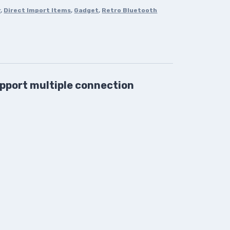
r
,
Direct Import Items
,
Gadget
,
Retro Bluetooth
port multiple connection