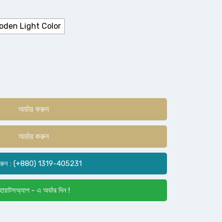
oden Light Color
অর্ডার করুন
অর্ডার করুন
রুন : (+880) 1319-405231
োয়াটসঅ্যাপ - এ অর্ডার দিন !