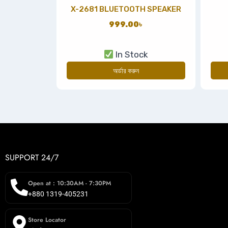
X-2681 BLUETOOTH SPEAKER
999.00
৳
In Stock
অর্ডার করুন
SUPPORT 24/7
Open at : 10:30AM - 7:30PM
+880 1319-405231
Store Locator