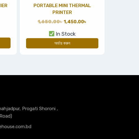
IER
PORTABLE MINI THERMAL
PRINTER
1,650.00
৳
1,450.00
৳
In Stock
অর্ডার করুন
hahjadpur, Progati Shoroni ,
 Road)
ehouse.com.bd