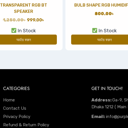
TRANSPARENT RGB BT
BULB SHAPE RGB HUMIDIF
SPEAKER
800.00
৳
1,250.00
৳
999.00
৳
In Stock
In Stock
অর্ডার করুন
অর্ডার করুন
CATEGORIES
GET IN TOUCH!
Home
Address:
Ga-9, S
Dhaka 1212 ( Main
Contact Us
Privacy Policy
Email:
info@purpl
Refund & Return Policy