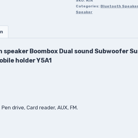
SKU:
N/A
Categories:
Bluetooth Speake
Speaker
on
h speaker Boombox Dual sound Subwoofer Sup
bile holder Y5A1
, Pen drive, Card reader, AUX, FM.