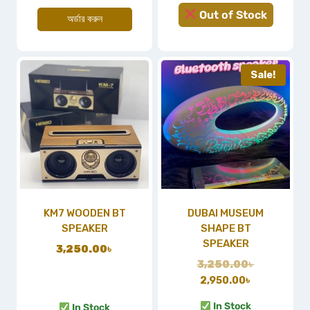
Out of Stock
অর্ডার করুন
Sale!
KM7 WOODEN BT
DUBAI MUSEUM
SPEAKER
SHAPE BT
SPEAKER
3,250.00
৳
3,250.00
৳
2,950.00
৳
In Stock
In Stock