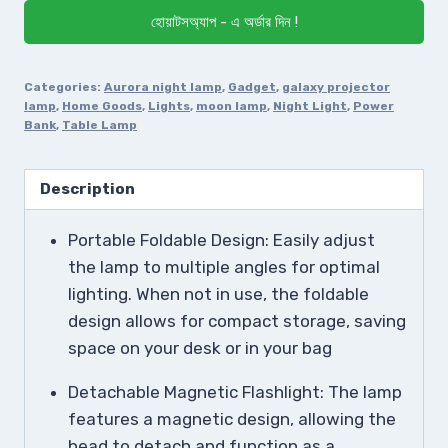
হোয়াটসঅ্যাপ - এ অর্ডার দিন !
Categories:
Aurora night lamp
,
Gadget
,
galaxy projector
lamp
,
Home Goods
,
Lights
,
moon lamp
,
Night Light
,
Power
Bank
,
Table Lamp
Description
Portable Foldable Design: Easily adjust
the lamp to multiple angles for optimal
lighting. When not in use, the foldable
design allows for compact storage, saving
space on your desk or in your bag
Detachable Magnetic Flashlight: The lamp
features a magnetic design, allowing the
head to detach and function as a