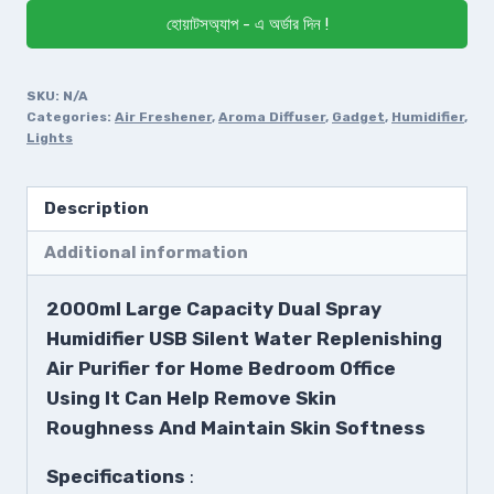
হোয়াটসঅ্যাপ - এ অর্ডার দিন !
SKU:
N/A
Categories:
Air Freshener
,
Aroma Diffuser
,
Gadget
,
Humidifier
,
Lights
Description
Additional information
2000ml Large Capacity Dual Spray
Humidifier USB Silent Water Replenishing
Air Purifier for Home Bedroom Office
Using It Can Help Remove Skin
Roughness And Maintain Skin Softness
Specifications
: