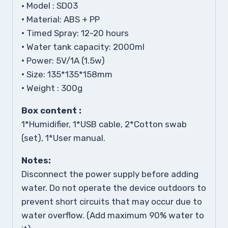
• Model : SD03
•
Material: ABS + PP
•
Timed Spray: 12-20 hours
•
Water tank capacity: 2000ml
•
Power: 5V/1A (1.5w)
•
Size: 135*135*158mm
•
Weight : 300g
Box content :
1*Humidifier, 1*USB cable, 2*Cotton swab
(set), 1*User manual.
Notes:
Disconnect the power supply before adding
water. Do not operate the device outdoors to
prevent short circuits that may occur due to
water overflow. (Add maximum 90% water to