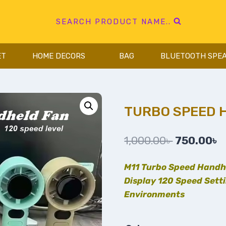
SEARCH PRODUCT NAME..
ET
HOME DECORS
BAG
BLUETOOTH SPE
TURBO SPEED 
1,000.00
৳
750.00
৳
M11 Turbo Speed Handhe
Display 120 Speed ​​Set
Environments