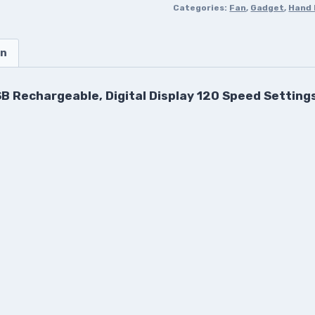
Categories:
Fan
,
Gadget
,
Hand 
on
B Rechargeable, Digital Display 120 Speed ​​Setting