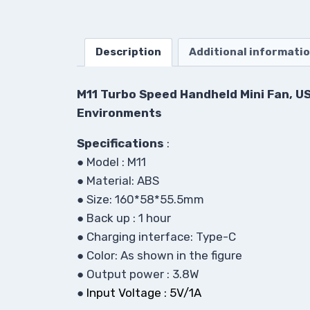
Description
Additional informati
M11 Turbo Speed Handheld Mini Fan, US
Environments
Specifications
:
● Model : M11
●
Material: ABS
●
Size: 160*58*55.5mm
●
Back up : 1 hour
●
Charging interface: Type-C
●
Color: As shown in the figure
● Output power : 3.8W
●
Input Voltage : 5V/1A