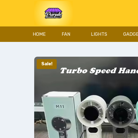
HOME
FAN
LIGHTS
GADG
Sale!