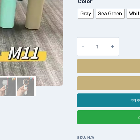
Color
Gray
Sea Green
Whit
কল ক
হ
SKU:
N/A