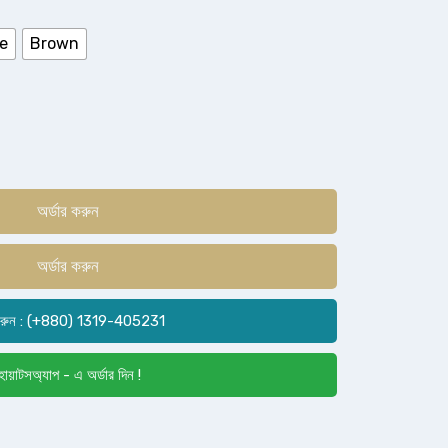
e
Brown
অর্ডার করুন
অর্ডার করুন
রুন : (+880) 1319-405231
োয়াটসঅ্যাপ - এ অর্ডার দিন !