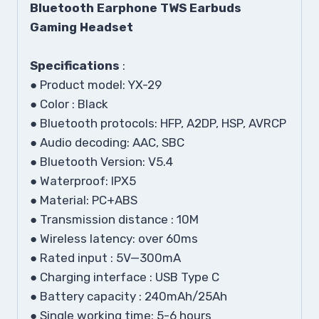
Bluetooth Earphone TWS Earbuds
Gaming Headset
Specifications
:
● Product model: YX-29
●
Color : Black
● Bluetooth protocols: HFP, A2DP, HSP, AVRCP
●
Audio decoding: AAC, SBC
● Bluetooth Version: V5.4
● Waterproof: IPX5
●
Material: PC+ABS
● Transmission distance : 10M
● Wireless latency: over 60ms
● Rated input : 5V—300mA
● Charging interface : USB Type C
● Battery capacity : 240mAh/25Ah
● Single working time: 5-6 hours