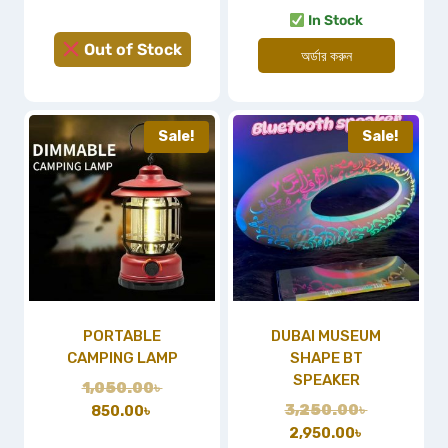
In Stock
Out of Stock
অর্ডার করুন
Sale!
Sale!
PORTABLE
DUBAI MUSEUM
CAMPING LAMP
SHAPE BT
SPEAKER
1,050.00
৳
3,250.00
৳
850.00
৳
2,950.00
৳