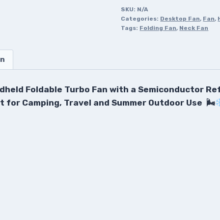
SKU:
N/A
Categories:
Desktop Fan
,
Fan
,
Tags:
Folding Fan
,
Neck Fan
on
held Foldable Turbo Fan with a Semiconductor Ref
ct for Camping, Travel and Summer Outdoor Use 🌬