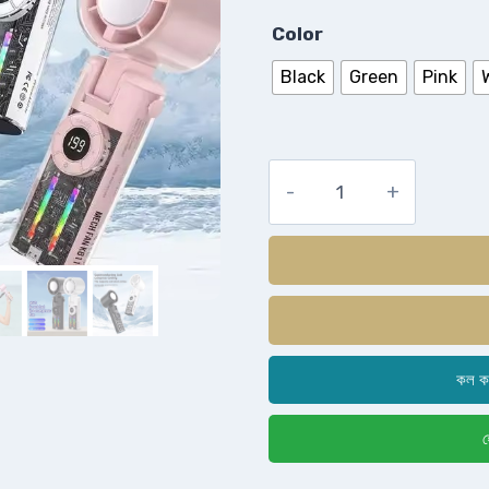
Color
Black
Green
Pink
কল ক
হ