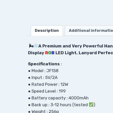
Description
Additional informati
🌬
A Premium and Very Powerful Hand
Display
R
G
B
LED Light, Lanyard Perfe
Specifications
:
● Model : JF158
● Input : 5V/2A
● Rated Power : 12W
●
Speed Level : 199
● Battery capacity : 4000mAh
● Back up : 3-12 hours (tested
)
● Weight : 256g