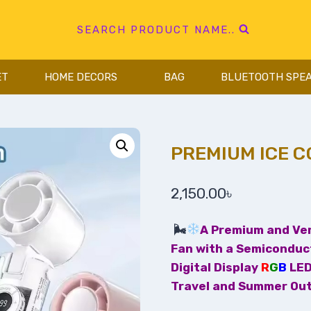
SEARCH PRODUCT NAME..
ET
HOME DECORS
BAG
BLUETOOTH SPE
PREMIUM ICE 
2,150.00
৳
🌬
A Premium and Ver
Fan with a Semiconduc
Digital Display
R
G
B
LED
Travel and Summer Ou