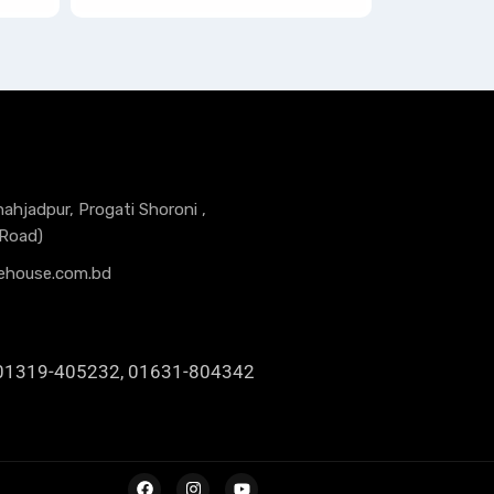
hahjadpur, Progati Shoroni ,
 Road)
ehouse.com.bd
01319-405232, 01631-804342