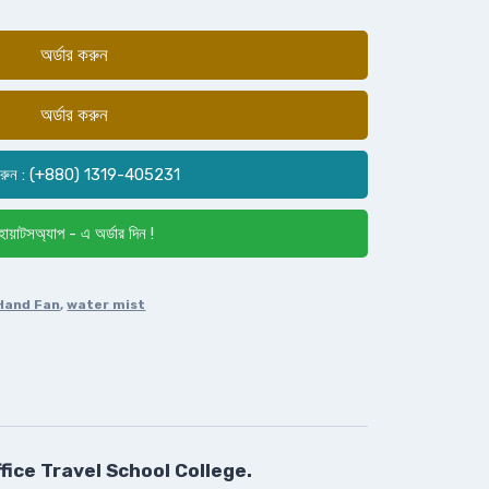
অর্ডার করুন
অর্ডার করুন
রুন : (+880) 1319-405231
োয়াটসঅ্যাপ - এ অর্ডার দিন !
Hand Fan
,
water mist
ice Travel School College.