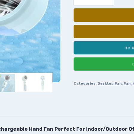
কল ক
হ
Categories:
Desktop Fan
,
Fan
,
hargeable Hand Fan Perfect For Indoor/Outdoor Off