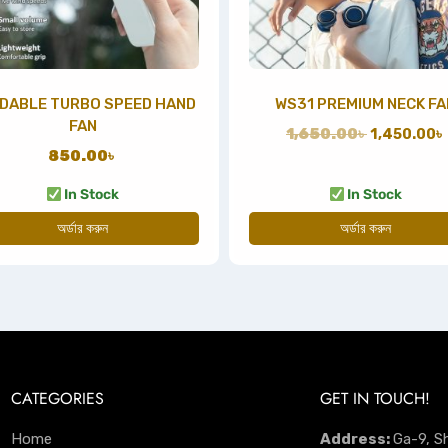
DABLE TURBO SPEED HAND
WS31 PREMIUM NECK FA
FAN
1,650.00
৳
1,450.00
৳
850.00
৳
In Stock
In Stock
অর্ডার করুন
অর্ডার করুন
CATEGORIES
GET IN TOUCH!
Home
Address:
Ga-9, S