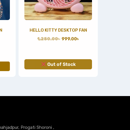
N
HELLO KITTY DESKTOP FAN
1,250.00
৳
999.00
৳
Out of Stock
hahjadpur, Progati Shoroni ,