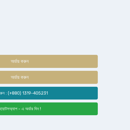
অর্ডার করুন
অর্ডার করুন
রুন : (+880) 1319-405231
োয়াটসঅ্যাপ - এ অর্ডার দিন !