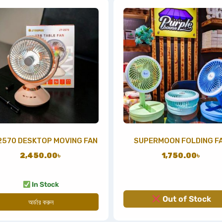
2570 DESKTOP MOVING FAN
SUPERMOON FOLDING F
2,450.00
৳
1,750.00
৳
In Stock
Out of Stock
অর্ডার করুন