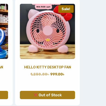
Sale!
AN
HELLO KITTY DESKTOP FAN
1,250.00
৳
999.00
৳
Out of Stock