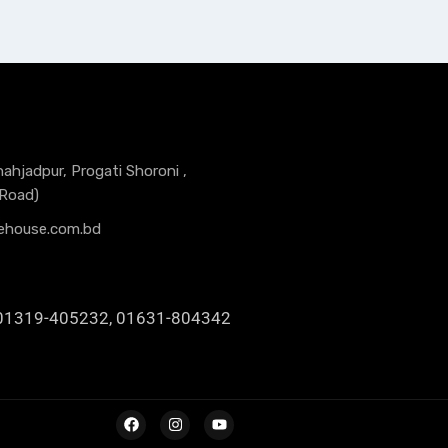
hahjadpur, Progati Shoroni ,
 Road)
ehouse.com.bd
01319-405232, 01631-804342