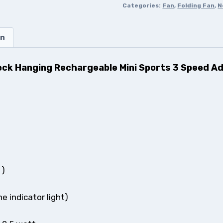
Categories:
Fan
,
Folding Fan
,
N
on
ck Hanging Rechargeable Mini Sports 3 Speed ​​A
 )
e indicator light)