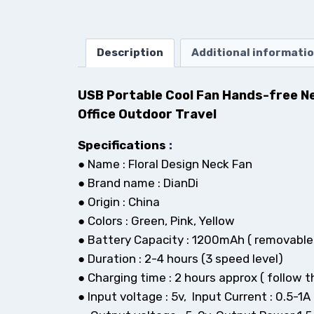
Description
Additional informati
USB Portable Cool Fan Hands-free Ne
Office Outdoor
Travel
Specifications
:
● Name : Floral Design Neck Fan
● Brand name : DianDi
● Origin : China
● Colors : Gr
een, Pink, Yellow
● Battery Capacity : 1200mAh ( removable
● Duration : 2-4 hours
(3 speed level)
● Charging time : 2 hours approx ( follow th
● Input voltage : 5v, Input Current : 0.5-1A