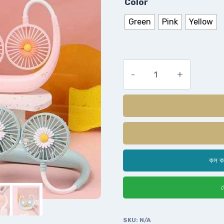
Color
Green
Pink
Yellow
কল ক
হ
SKU:
N/A